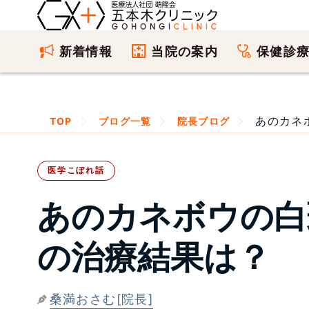
新着情報
当院の案内
保健診
あのカネ
TOP
ブログ一覧
院長ブログ
医学こぼれ話
あのカネボウの白
の治療結果は？
桑満おさむ[院長]