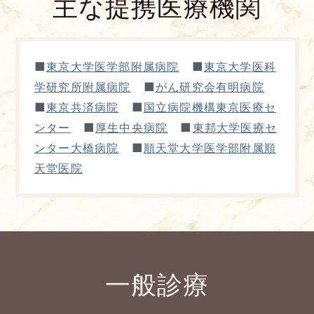
主な提携医療機関
■
■
東京大学医学部附属病院
東京大学医科
■
学研究所附属病院
がん研究会有明病院
■
■
東京共済病院
国立病院機構東京医療セ
■
■
ンター
厚生中央病院
東邦大学医療セ
■
ンター大橋病院
順天堂大学医学部附属順
天堂医院
一般診療