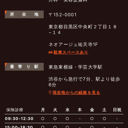
所
在
地
〒152-0001
東京都目黒区中央町２丁目１８
−１４
ネオアージュ祐天寺1F
駐車スペースあり
最
寄
り
駅
東急東横線・学芸大学駅
渋谷から急行で7分、駅より徒歩
6分
現在地からの経路を見る
よくあるご質問
五本木クリニックについて
新着情報
保険診療
月
火
水
木
金
土
日祝
保険での診療
09:30-12:30
○
○
○
-
○
○
-
一般診療
美容診療
当院からのお知らせ
はじめての方へ
15:00-18:30
○
○
○
-
○
-
-