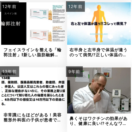
12年前
12年前
フェイスラインを整える「輪
右半身と左半身で体温が違う
郭注射」❗新しい脂肪融解…
のって病気⁉正しい体温の…
13年前
9年前
非常識にもほどがある！美容
鼻くそはワクチンの効果があ
整形外科医の子供が患者で…
り、健康に良い⁉そんなワ…