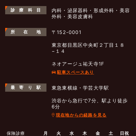
診
療
科
目
内科・泌尿器科・形成外科・美容
外科・美容皮膚科
所
在
地
〒152-0001
東京都目黒区中央町２丁目１８
−１４
ネオアージュ祐天寺1F
駐車スペースあり
最
寄
り
駅
東急東横線・学芸大学駅
渋谷から急行で7分、駅より徒歩
6分
現在地からの経路を見る
よくあるご質問
五本木クリニックについて
新着情報
保険診療
月
火
水
木
金
土
日祝