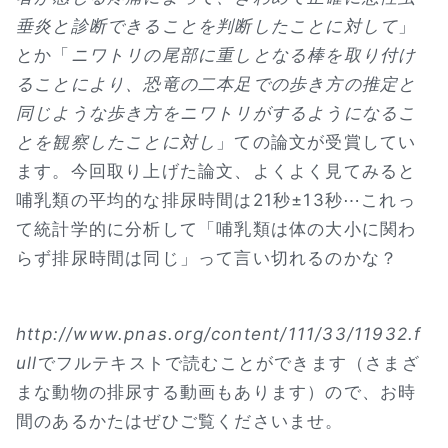
垂炎と診断できることを判断したことに対して
」
とか「
ニワトリの尾部に重しとなる棒を取り付け
ることにより、恐竜の二本足での歩き方の推定と
同じような歩き方をニワトリがするようになるこ
とを観察したことに対し
」ての論文が受賞してい
ます。今回取り上げた論文、よくよく見てみると
哺乳類の平均的な排尿時間は21秒±13秒⋯これっ
て統計学的に分析して「哺乳類は体の大小に関わ
らず排尿時間は同じ」って言い切れるのかな？
http://www.pnas.org/content/111/33/11932.f
ull
でフルテキストで読むことができます（さまざ
まな動物の排尿する動画もあります）ので、お時
間のあるかたはぜひご覧くださいませ。