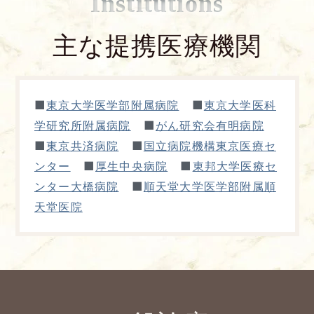
Institutions
主な提携医療機関
■
■
東京大学医学部附属病院
東京大学医科
■
学研究所附属病院
がん研究会有明病院
■
■
東京共済病院
国立病院機構東京医療セ
■
■
ンター
厚生中央病院
東邦大学医療セ
■
ンター大橋病院
順天堂大学医学部附属順
天堂医院