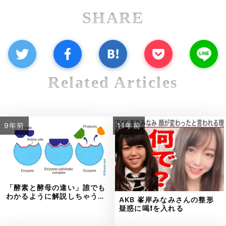
SHARE
Related Articles
9年前
11年前
「酵素と酵母の違い」誰でも
わかるように解説しちゃう…
AKB 峯岸みなみさんの整形
疑惑に喝❗を入れる