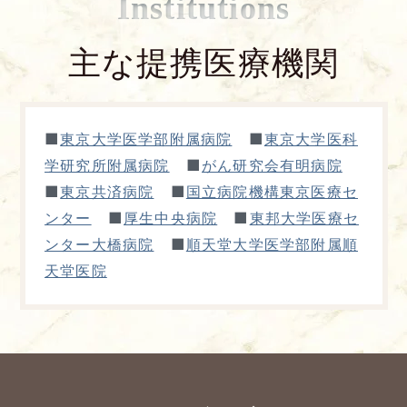
Institutions
主な提携医療機関
■
■
東京大学医学部附属病院
東京大学医科
■
学研究所附属病院
がん研究会有明病院
■
■
東京共済病院
国立病院機構東京医療セ
■
■
ンター
厚生中央病院
東邦大学医療セ
■
ンター大橋病院
順天堂大学医学部附属順
天堂医院