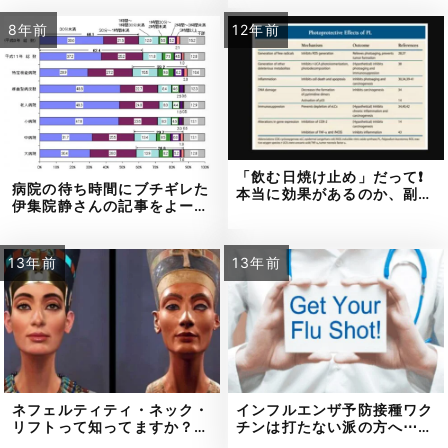
8年前
12年前
「飲む日焼け止め」だって❗
病院の待ち時間にブチギレた
本当に効果があるのか、副…
伊集院静さんの記事をよー…
13年前
13年前
ネフェルティティ・ネック・
インフルエンザ予防接種ワク
リフトって知ってますか？…
チンは打たない派の方へ⋯…