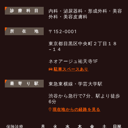
診
療
科
目
内科・泌尿器科・形成外科・美容
外科・美容皮膚科
所
在
地
〒152-0001
東京都目黒区中央町２丁目１８
−１４
ネオアージュ祐天寺1F
駐車スペースあり
最
寄
り
駅
東急東横線・学芸大学駅
渋谷から急行で7分、駅より徒歩
6分
現在地からの経路を見る
よくあるご質問
五本木クリニックについて
新着情報
保険診療
月
火
水
木
金
土
日祝