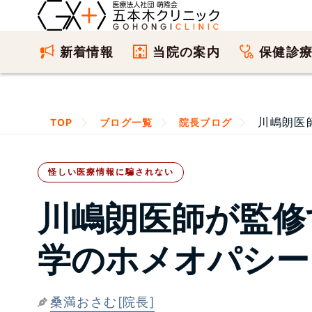
新着情報
当院の案内
保健診
川嶋朗医
TOP
ブログ一覧
院長ブログ
怪しい医療情報に騙されない
川嶋朗医師が監修
学のホメオパシー
桑満おさむ[院長]