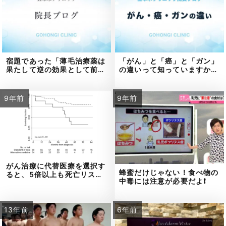
宿題であった「薄毛治療薬は
「がん」と「癌」と「ガン」
果たして逆の効果として前…
の違いって知っていますか…
9年前
9年前
がん治療に代替医療を選択す
蜂蜜だけじゃない！食べ物の
ると、5倍以上も死亡リス…
中毒には注意が必要だよ❗
13年前
6年前