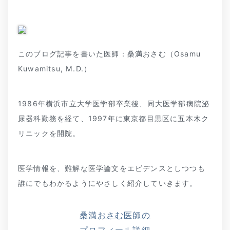
このブログ記事を書いた医師：桑満おさむ（Osamu
Kuwamitsu, M.D.）
1986年横浜市立大学医学部卒業後、同大医学部病院泌
尿器科勤務を経て、1997年に東京都目黒区に五本木ク
リニックを開院。
医学情報を、難解な医学論文をエビデンスとしつつも
誰にでもわかるようにやさしく紹介していきます。
よくあるご質問
五本木クリニックについて
新着情報
桑満おさむ医師の