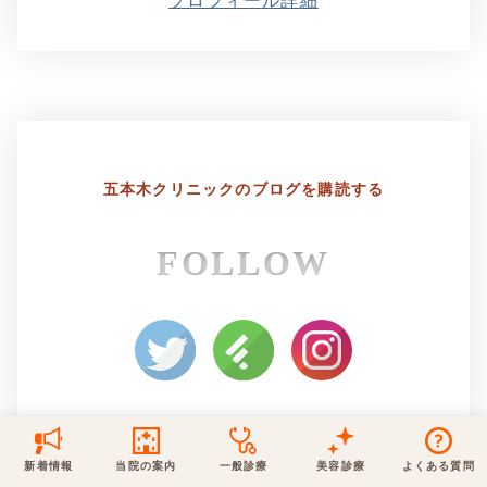
プロフィール詳細
保険での診療
一般診療
美容診療
当院からのお知らせ
はじめての方へ
予約について
泌尿器科
最新医療トピックス
医師の紹介
五本木クリニックの
ブログを購読する
電話でのお問いあわせ
内科
皮膚科
アクセス・地図
新着ブログ記事
FOLLOW
一般診療
美容診療
0120-50-5929
0120-70-5929
形成外科
当院のポリシー
取材協力
木・日・祝は休診
日・祝はお休みです
桑満院長のtwitter
個人情報保護方針
地図アプリで経路を調べる
松下医師のインスタ
サイトマップ
※ 木・日・祝は休診です
新着情報
当院の案内
一般診療
美容診療
よくある質問