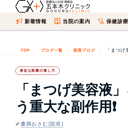
新着情報
当院の案内
保健診
「まつげ美
TOP
ブログ一覧
院長ブログ
身近な医療の落し穴
「まつげ美容液」
う重大な副作用❗
桑満おさむ[院長]