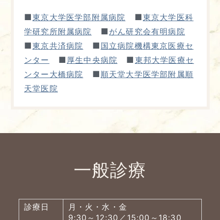
■
■
東京大学医学部附属病院
東京大学医科
■
学研究所附属病院
がん研究会有明病院
■
■
東京共済病院
国立病院機構東京医療セ
■
■
ンター
厚生中央病院
東邦大学医療セ
■
ンター大橋病院
順天堂大学医学部附属順
天堂医院
一般診療
診療日
月・火・水・金
9:30～12:30／15:00～18:30