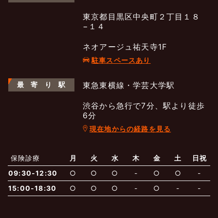
東京都目黒区中央町２丁目１８
−１４
ネオアージュ祐天寺1F
駐車スペースあり
最
寄
り
駅
東急東横線・学芸大学駅
渋谷から急行で7分、駅より徒歩
6分
現在地からの経路を見る
よくあるご質問
五本木クリニックについて
新着情報
保険診療
月
火
水
木
金
土
日祝
保険での診療
09:30-12:30
○
○
○
-
○
○
-
一般診療
美容診療
当院からのお知らせ
はじめての方へ
15:00-18:30
○
○
○
-
○
-
-
予約について
泌尿器科