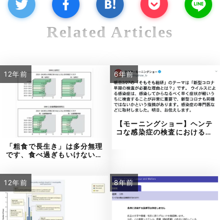
Related Articles
12年前
6年前
【モーニングショー】ヘンテ
コな感染症の検査における…
「粗食で長生き」は多分無理
です、食べ過ぎもいけない…
12年前
8年前