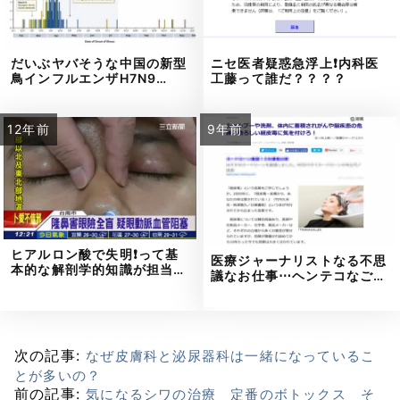
だいぶヤバそうな中国の新型
ニセ医者疑惑急浮上❗内科医
鳥インフルエンザH7N9…
工藤って誰だ？？？？
12年前
9年前
ヒアルロン酸で失明❗って基
医療ジャーナリストなる不思
本的な解剖学的知識が担当…
議なお仕事⋯ヘンテコなご…
次の記事:
なぜ皮膚科と泌尿器科は一緒になっているこ
とが多いの？
前の記事:
気になるシワの治療 定番のボトックス そ