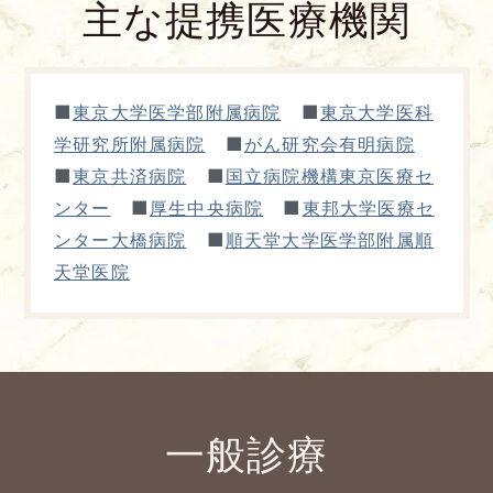
主な提携医療機関
■
■
東京大学医学部附属病院
東京大学医科
■
学研究所附属病院
がん研究会有明病院
■
■
東京共済病院
国立病院機構東京医療セ
■
■
ンター
厚生中央病院
東邦大学医療セ
■
ンター大橋病院
順天堂大学医学部附属順
天堂医院
一般診療