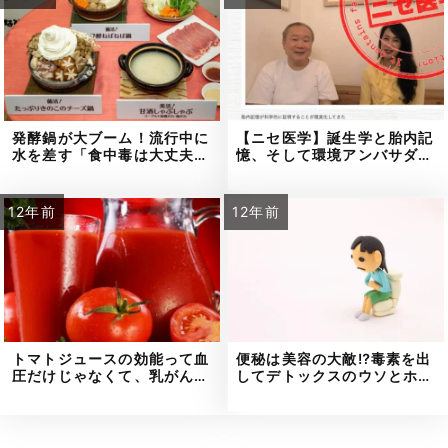
発酵鍋が大ブーム！流行中に
【ニセ医学】誕生学と胎内記
水を差す「食中毒は大丈夫…
憶、そして環境アンバサダ…
12年前
12年前
トマトジュースの効能って血
便秘は美容の大敵⁉毒素を出
圧だけじゃなくて、乳がん…
してデトックスのウソとホ…