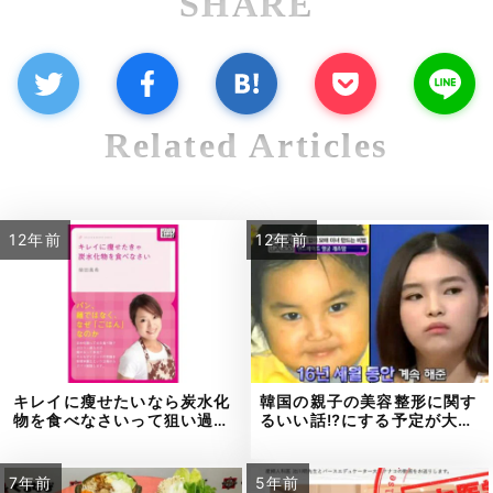
SHARE
Related Articles
12年前
12年前
キレイに瘦せたいなら炭水化
韓国の親子の美容整形に関す
物を食べなさいって狙い過…
るいい話⁉にする予定が大…
7年前
5年前