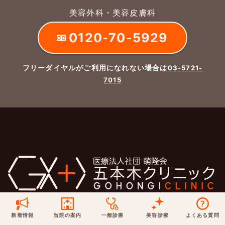
美容外科・美容皮膚科
保険での診療
一般診療
美容診療
当院からのお知らせ
はじめての方へ
0120-70-5929
予約について
泌尿器科
最新医療トピックス
医師の紹介
フリーダイヤルがご利用になれない場合は
03-5721-
7015
電話でのお問いあわせ
内科
皮膚科
アクセス・地図
新着ブログ記事
一般診療
美容診療
0120-50-5929
0120-70-5929
形成外科
当院のポリシー
取材協力
木・日・祝は休診
日・祝はお休みです
桑満院長のtwitter
個人情報保護方針
地図アプリで経路を調べる
松下医師のインスタ
サイトマップ
※ 木・日・祝は休診です
新着情報
当院の案内
一般診療
美容診療
よくある質問
診
療
科
目
内科・泌尿器科・形成外科・美容