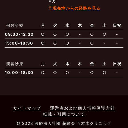
6分
現在地からの経路を見る
よくあるご質問
五本木クリニックについて
新着情報
保険診療
月
火
水
木
金
土
日祝
保険での診療
09:30-12:30
○
○
○
-
○
○
-
一般診療
美容診療
当院からのお知らせ
はじめての方へ
15:00-18:30
○
○
○
-
○
-
-
予約について
泌尿器科
最新医療トピックス
医師の紹介
美容診療
月
火
水
木
金
土
日祝
10:00-18:30
○
○
○
-
○
○
-
電話でのお問いあわせ
内科
皮膚科
アクセス・地図
新着ブログ記事
一般診療
美容診療
0120-50-5929
0120-70-5929
形成外科
当院のポリシー
取材協力
木・日・祝は休診
日・祝はお休みです
サイトマップ
運営者および個人情報保護方針
転載・引用について
桑満院長のtwitter
個人情報保護方針
地図アプリで経路を調べる
松下医師のインスタ
サイトマップ
※ 木・日・祝は休診です
© 2023 医療法人社団 萌隆会 五本木クリニック