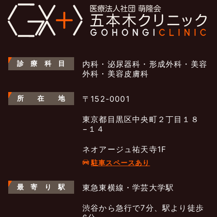
診
療
科
目
内科・泌尿器科・形成外科・美容
外科・美容皮膚科
所
在
地
〒152-0001
東京都目黒区中央町２丁目１８
−１４
ネオアージュ祐天寺1F
駐車スペースあり
最
寄
り
駅
東急東横線・学芸大学駅
渋谷から急行で7分、駅より徒歩