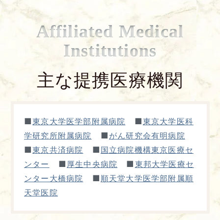
Affiliated Medical
Institutions
主な提携医療機関
■
■
東京大学医学部附属病院
東京大学医科
■
学研究所附属病院
がん研究会有明病院
■
■
東京共済病院
国立病院機構東京医療セ
■
■
ンター
厚生中央病院
東邦大学医療セ
■
ンター大橋病院
順天堂大学医学部附属順
天堂医院