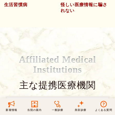
生活習慣病
怪しい医療情報に騙さ
保険での診療
れない
一般診療
美容診療
当院からのお知らせ
はじめての方へ
予約について
泌尿器科
最新医療トピックス
医師の紹介
電話でのお問いあわせ
内科
皮膚科
アクセス・地図
新着ブログ記事
Affiliated Medical
一般診療
美容診療
0120-50-5929
0120-70-5929
Institutions
形成外科
当院のポリシー
取材協力
木・日・祝は休診
日・祝はお休みです
主な提携医療機関
桑満院長のtwitter
個人情報保護方針
地図アプリで経路を調べる
松下医師のインスタ
サイトマップ
※ 木・日・祝は休診です
■
■
東京大学医学部附属病院
東京大学医科
新着情報
当院の案内
一般診療
美容診療
よくある質問
■
学研究所附属病院
がん研究会有明病院