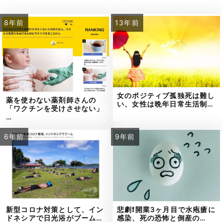
8年前
13年前
女のポジティブ孤独死は難し
薬を使わない薬剤師さんの
い、女性は晩年日常生活制…
「ワクチンを受けさせない」
…
6年前
9年前
新型コロナ対策として、イン
悲劇❗開業3ヶ月目で水疱瘡に
ドネシアで日光浴がブーム…
感染、死の恐怖と倒産の…