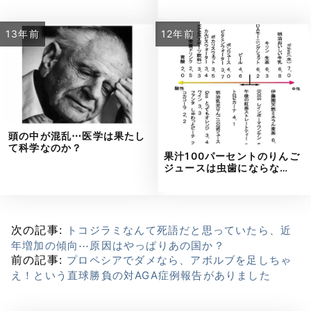
13年前
12年前
頭の中が混乱⋯医学は果たし
て科学なのか？
果汁100パーセントのりんご
ジュースは虫歯にならな…
次の記事:
トコジラミなんて死語だと思っていたら、近
年増加の傾向⋯原因はやっぱりあの国か？
前の記事:
プロペシアでダメなら、アボルブを足しちゃ
え！という直球勝負の対AGA症例報告がありました