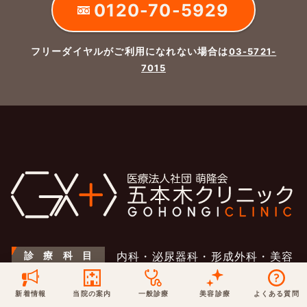
0120-70-5929
保険での診療
一般診療
美容診療
当院からのお知らせ
はじめての方へ
フリーダイヤルがご利用になれない場合は
03-5721-
7015
予約について
泌尿器科
最新医療トピックス
医師の紹介
電話でのお問いあわせ
内科
皮膚科
アクセス・地図
新着ブログ記事
一般診療
美容診療
0120-50-5929
0120-70-5929
形成外科
当院のポリシー
取材協力
木・日・祝は休診
日・祝はお休みです
桑満院長のtwitter
個人情報保護方針
地図アプリで経路を調べる
松下医師のインスタ
サイトマップ
※ 木・日・祝は休診です
診
療
科
目
内科・泌尿器科・形成外科・美容
外科・美容皮膚科
新着情報
当院の案内
一般診療
美容診療
よくある質問
所
在
地
〒152-0001