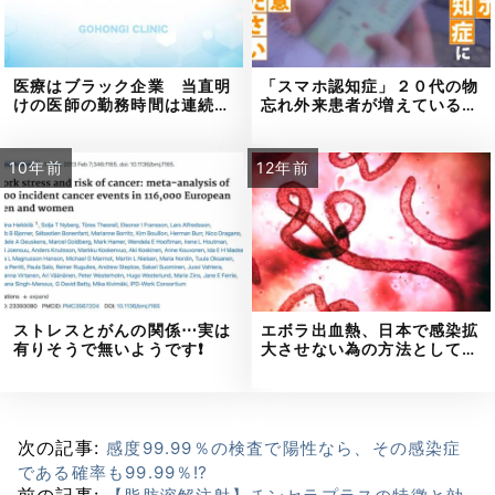
医療はブラック企業 当直明
「スマホ認知症」２０代の物
けの医師の勤務時間は連続…
忘れ外来患者が増えている…
10年前
12年前
ストレスとがんの関係⋯実は
エボラ出血熱、日本で感染拡
有りそうで無いようです❗
大させない為の方法として…
次の記事:
感度99.99％の検査で陽性なら、その感染症
である確率も99.99％⁉
前の記事: