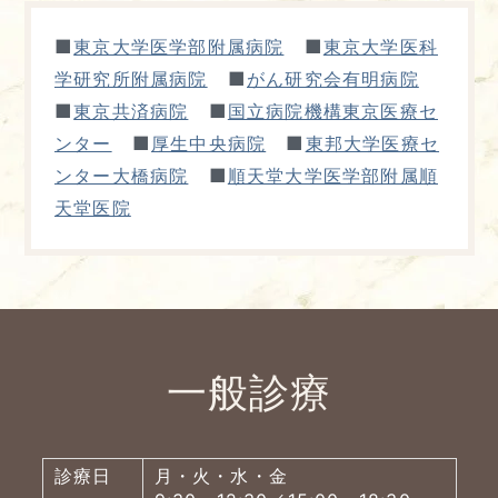
■
■
東京大学医学部附属病院
東京大学医科
■
学研究所附属病院
がん研究会有明病院
■
■
東京共済病院
国立病院機構東京医療セ
■
■
ンター
厚生中央病院
東邦大学医療セ
■
ンター大橋病院
順天堂大学医学部附属順
天堂医院
一般診療
診療日
月・火・水・金