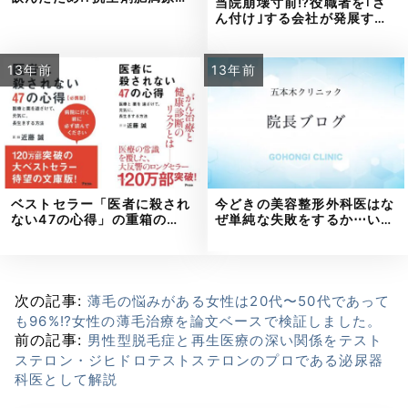
当院崩壊寸前⁉役職者を｢さ
ん付け｣する会社が発展す…
13年前
13年前
ベストセラー「医者に殺され
今どきの美容整形外科医はな
ない47の心得」の重箱の…
ぜ単純な失敗をするか⋯い…
次の記事:
薄毛の悩みがある女性は20代〜50代であって
も96%⁉女性の薄毛治療を論文ベースで検証しました。
前の記事:
男性型脱毛症と再生医療の深い関係をテスト
ステロン・ジヒドロテストステロンのプロである泌尿器
科医として解説