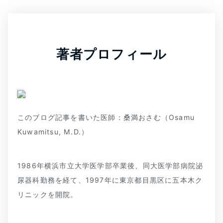
著者プロフィール
このブログ記事を書いた医師：桑満おさむ（Osamu
Kuwamitsu, M.D.）
1986年横浜市立大学医学部卒業後、同大医学部病院泌
尿器科勤務を経て、1997年に東京都目黒区に五本木ク
リニックを開院。
よくあるご質問
五本木クリニックについて
新着情報