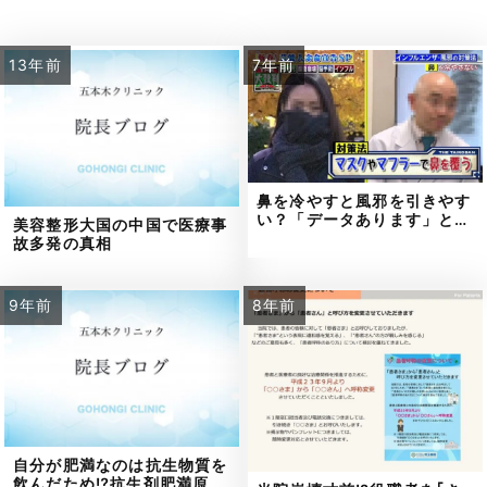
13年前
7年前
鼻を冷やすと風邪を引きやす
い？「データあります」と…
美容整形大国の中国で医療事
故多発の真相
9年前
8年前
自分が肥満なのは抗生物質を
飲んだため⁉抗生剤肥満原…