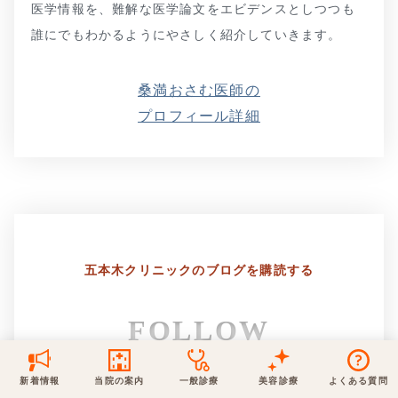
医学情報を、難解な医学論文をエビデンスとしつつも
保険での診療
誰にでもわかるようにやさしく紹介していきます。
一般診療
美容診療
当院からのお知らせ
はじめての方へ
桑満おさむ医師の
予約について
泌尿器科
プロフィール詳細
最新医療トピックス
医師の紹介
電話でのお問いあわせ
内科
皮膚科
アクセス・地図
新着ブログ記事
一般診療
美容診療
0120-50-5929
0120-70-5929
形成外科
当院のポリシー
取材協力
木・日・祝は休診
日・祝はお休みです
五本木クリニックの
ブログを購読する
桑満院長のtwitter
個人情報保護方針
地図アプリで経路を調べる
松下医師のインスタ
サイトマップ
※ 木・日・祝は休診です
FOLLOW
新着情報
当院の案内
一般診療
美容診療
よくある質問