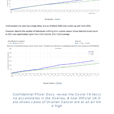
Confidential Pfizer Docs. reveal the Covid-19 Vacci
ne accumulates in the Ovaries; & now Official UK D
ata shows cases of Ovarian Cancer are at an all tim
e high