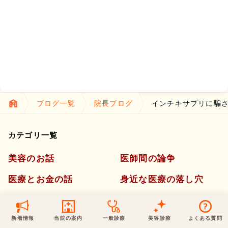
保険での診療
一般診療
美容診療
当院からのお知らせ
はじめての方へ
予約について
泌尿器科
最新医療トピックス
医師の紹介
電話でのお問いあわせ
内科
皮膚科
ブログ一覧
院長ブログ
インチキサプリに騙さ
アクセス・地図
新着ブログ記事
一般診療
美容診療
0120-50-5929
0120-70-5929
カテゴリ一覧
形成外科
当院のポリシー
取材協力
木・日・祝は休診
日・祝はお休みです
美容のお話
医師間の論争
桑満院長のtwitter
個人情報保護方針
地図アプリで経路を調べる
松下医師のインスタ
サイトマップ
※ 木・日・祝は休診です
医療とお金の話
身近な医療の落し穴
最新医療トピックス
知って得する健康ネタ
新着情報
当院の案内
一般診療
美容診療
よくある質問
一般診療
感染症とワクチン