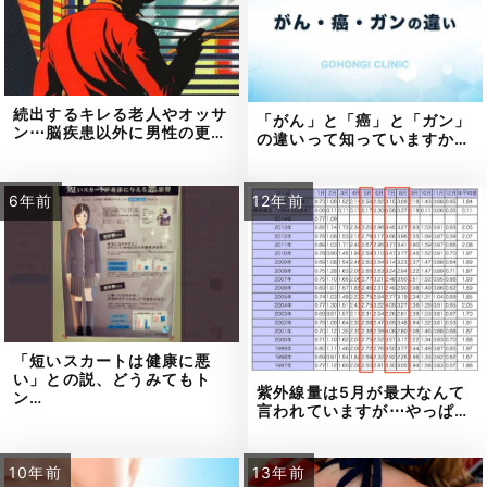
続出するキレる老人やオッサ
「がん」と「癌」と「ガン」
ン⋯脳疾患以外に男性の更…
の違いって知っていますか…
6年前
12年前
「短いスカートは健康に悪
い」との説、どうみてもト
紫外線量は5月が最大なんて
ン…
言われていますが⋯やっぱ…
10年前
13年前