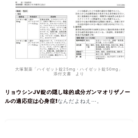
大塚製薬「ハイゼット錠25mg・ハイゼット錠50mg」
添付文書 より
リョウシンJV錠の隠し味的成分ガンマオリザノー
ルの適応症は心身症❗
なんだよねえ⋯。