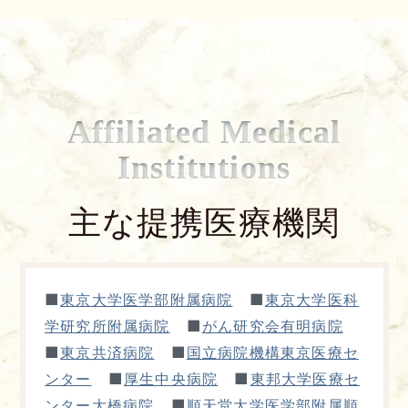
Affiliated Medical
Institutions
主な提携医療機関
■
■
東京大学医学部附属病院
東京大学医科
■
学研究所附属病院
がん研究会有明病院
■
■
東京共済病院
国立病院機構東京医療セ
■
■
ンター
厚生中央病院
東邦大学医療セ
■
ンター大橋病院
順天堂大学医学部附属順