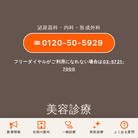
保険での診療
一般診療
美容診療
当院からのお知らせ
はじめての方へ
泌尿器科・内科・形成外科
予約について
泌尿器科
0120-50-5929
最新医療トピックス
医師の紹介
電話でのお問いあわせ
内科
皮膚科
フリーダイヤルがご利用になれない場合は
03-5721-
アクセス・地図
新着ブログ記事
7000
一般診療
美容診療
0120-50-5929
0120-70-5929
形成外科
当院のポリシー
取材協力
木・日・祝は休診
日・祝はお休みです
桑満院長のtwitter
個人情報保護方針
地図アプリで経路を調べる
松下医師のインスタ
サイトマップ
美容診療
※ 木・日・祝は休診です
診療日
月・火・水・金・土
新着情報
当院の案内
一般診療
美容診療
よくある質問