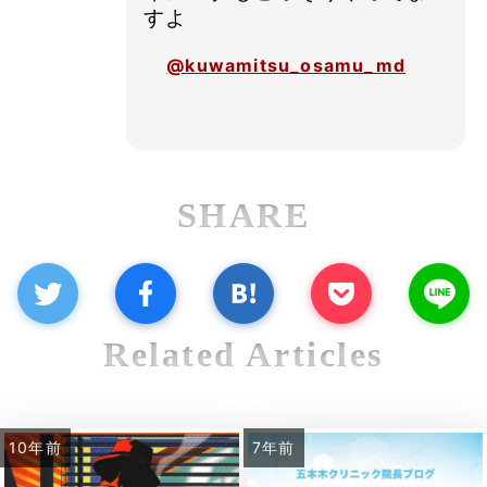
すよ
@kuwamitsu_osamu_md
SHARE
Related Articles
10年前
7年前