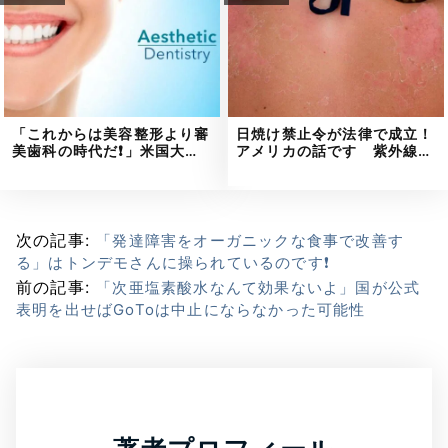
「これからは美容整形より審
日焼け禁止令が法律で成立！
美歯科の時代だ❗」米国大…
アメリカの話です 紫外線…
次の記事:
「発達障害をオーガニックな食事で改善す
る」はトンデモさんに操られているのです❗
前の記事:
「次亜塩素酸水なんて効果ないよ」国が公式
表明を出せばGoToは中止にならなかった可能性