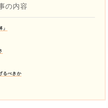
事の内容
解」
さ
げるべきか