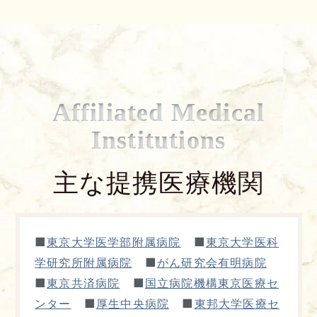
Affiliated Medical
Institutions
主な提携医療機関
■
■
東京大学医学部附属病院
東京大学医科
■
学研究所附属病院
がん研究会有明病院
■
■
東京共済病院
国立病院機構東京医療セ
■
■
ンター
厚生中央病院
東邦大学医療セ