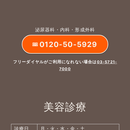
泌尿器科・内科・形成外科
0120-50-5929
フリーダイヤルがご利用になれない場合は
03-5721-
7000
美容診療
よくあるご質問
五本木クリニックについて
新着情報
診療日
月・火・水・金・土