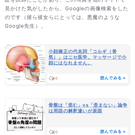
見かけた気がしたから、Googleの画像検索をした
のです（彼ら彼女らにとっては、悪魔のような
Google先生）。
小顔矯正の代名詞「コルギ（骨
気）」はニセ医学。マッサージで小
顔にはなれません。
読んでみる »
骨盤は「歪む」vs「歪まない」論争
は用語の解釈違いが原因
読んでみる »