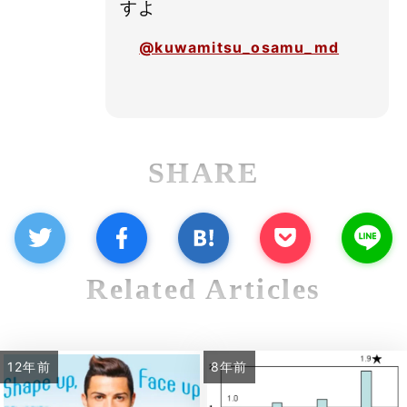
すよ
@kuwamitsu_osamu_md
SHARE
Related Articles
12年前
8年前