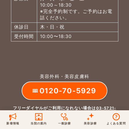
10:00～18:30
保険での診療
※完全予約制です。ご予約はお電
一般診療
美容診療
話ください。
当院からのお知らせ
はじめての方へ
休診日
木・日・祝
予約について
受付時間
10:00〜18:30
泌尿器科
最新医療トピックス
医師の紹介
電話でのお問いあわせ
内科
皮膚科
アクセス・地図
新着ブログ記事
一般診療
美容診療
0120-50-5929
0120-70-5929
美容外科・美容皮膚科
形成外科
当院のポリシー
取材協力
木・日・祝は休診
日・祝はお休みです
0120-70-5929
桑満院長のtwitter
個人情報保護方針
地図アプリで経路を調べる
松下医師のインスタ
サイトマップ
※ 木・日・祝は休診です
フリーダイヤルがご利用になれない場合は
03-5721-
7015
新着情報
当院の案内
一般診療
美容診療
よくある質問