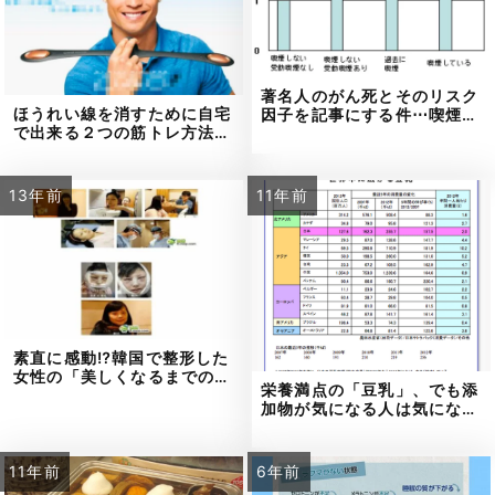
著名人のがん死とそのリスク
ほうれい線を消すために自宅
因子を記事にする件⋯喫煙…
で出来る２つの筋トレ方法…
13年前
11年前
素直に感動⁉韓国で整形した
女性の「美しくなるまでの…
栄養満点の「豆乳」、でも添
加物が気になる人は気にな…
11年前
6年前