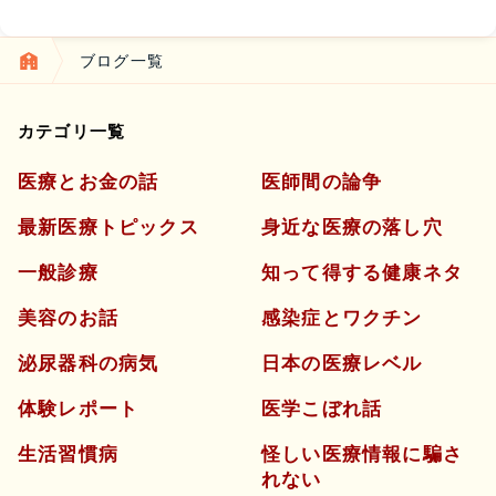
ブログ一覧
カテゴリ一覧
医療とお金の話
医師間の論争
最新医療トピックス
身近な医療の落し穴
一般診療
知って得する健康ネタ
美容のお話
感染症とワクチン
泌尿器科の病気
日本の医療レベル
体験レポート
医学こぼれ話
生活習慣病
怪しい医療情報に騙さ
れない