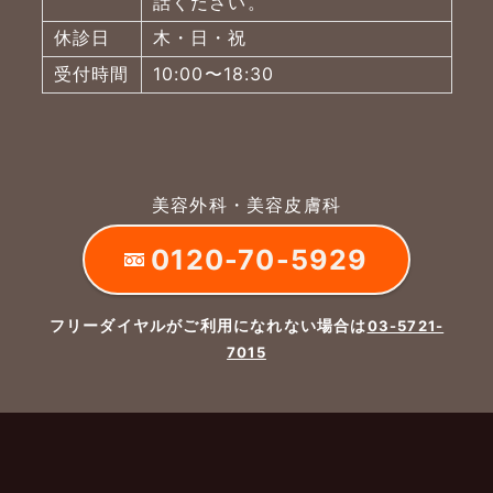
話ください。
休診日
木・日・祝
受付時間
10:00〜18:30
美容外科・美容皮膚科
0120-70-5929
フリーダイヤルがご利用になれない場合は
03-5721-
7015