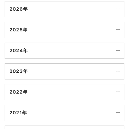
2026年
8月
2025年
7月
12月
11月
2024年
6月
10月
9月
12月
11月
5月
2023年
8月
7月
10月
9月
4月
12月
11月
6月
5月
2022年
8月
7月
3月
10月
9月
4月
3月
12月
11月
6月
5月
2月
2021年
8月
7月
2月
1月
10月
9月
4月
3月
1月
12月
11月