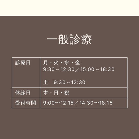
一般診療
診療日
月・火・水・金
9:30～12:30／15:00～18:30
土 9:30～12:30
休診日
木・日・祝
受付時間
9:00〜12:15／14:30〜18:15