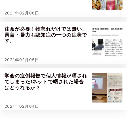
2021年02月06日
注意が必要！物忘れだけでは無い、
暴言・暴力も認知症の一つの症状で
す。
2021年02月05日
学会の症例報告で個人情報が晒され
てしまった❗ネットで晒された場合
はどうなるか？
2021年02月04日