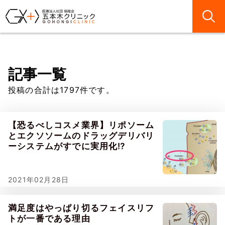
記事一覧
投稿の合計は1797件です。
【恐るべしコスメ業界】リポソーム
とエクソソームのドラッグデリバリ
ーシステムがすでに実用化⁉
2021年02月28日
満足度はやっぱり切るフェイスリフ
トが一番である理由