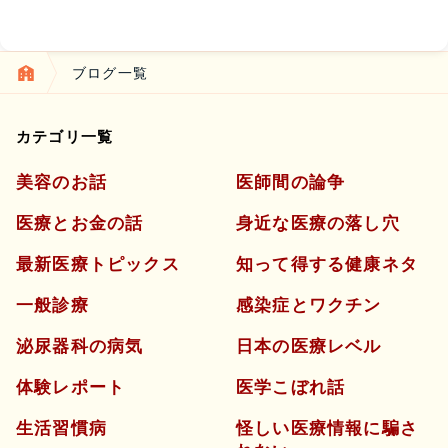
ブログ一覧
カテゴリ一覧
美容のお話
医師間の論争
医療とお金の話
身近な医療の落し穴
最新医療トピックス
知って得する健康ネタ
一般診療
感染症とワクチン
泌尿器科の病気
日本の医療レベル
体験レポート
医学こぼれ話
生活習慣病
怪しい医療情報に騙さ