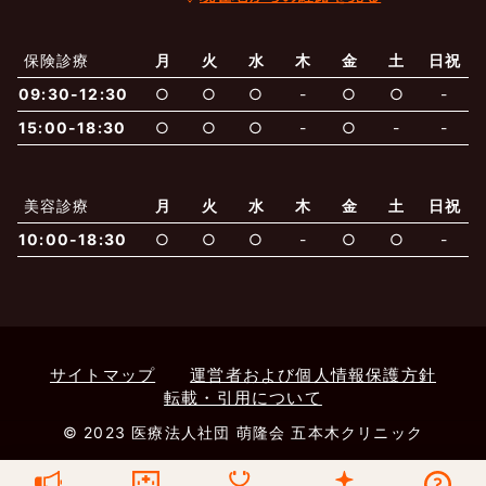
よくあるご質問
五本木クリニックについて
新着情報
保険診療
月
火
水
木
金
土
日祝
保険での診療
09:30-12:30
○
○
○
-
○
○
-
一般診療
美容診療
当院からのお知らせ
はじめての方へ
15:00-18:30
○
○
○
-
○
-
-
予約について
泌尿器科
最新医療トピックス
医師の紹介
美容診療
月
火
水
木
金
土
日祝
10:00-18:30
○
○
○
-
○
○
-
電話でのお問いあわせ
内科
皮膚科
アクセス・地図
新着ブログ記事
一般診療
美容診療
0120-50-5929
0120-70-5929
形成外科
当院のポリシー
取材協力
木・日・祝は休診
日・祝はお休みです
サイトマップ
運営者および個人情報保護方針
転載・引用について
桑満院長のtwitter
個人情報保護方針
地図アプリで経路を調べる
松下医師のインスタ
サイトマップ
※ 木・日・祝は休診です
© 2023 医療法人社団 萌隆会 五本木クリニック