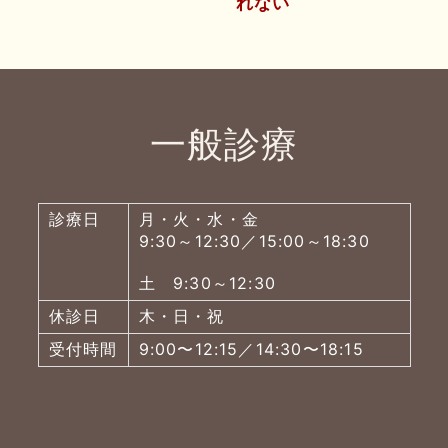
れない
一般診療
診療日
月・火・水・金
9:30～12:30／15:00～18:30
土 9:30～12:30
休診日
木・日・祝
受付時間
9:00〜12:15／14:30〜18:15