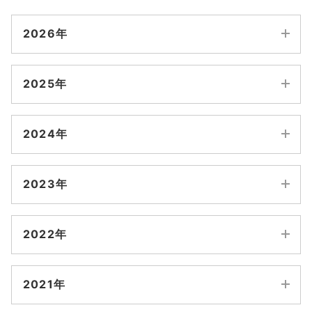
2026年
8月
2025年
7月
12月
11月
2024年
6月
10月
9月
12月
11月
5月
2023年
8月
7月
10月
9月
4月
12月
11月
6月
5月
2022年
8月
7月
3月
10月
9月
4月
3月
12月
11月
6月
5月
2月
2021年
8月
7月
2月
1月
10月
9月