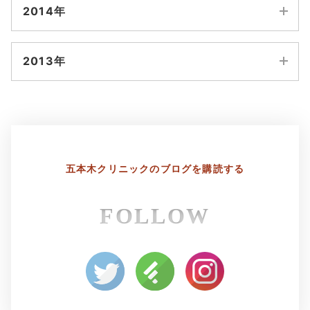
6月
5月
2014年
8月
7月
2月
1月
10月
9月
4月
3月
12月
11月
6月
5月
2013年
8月
7月
2月
1月
10月
9月
4月
3月
12月
11月
6月
5月
8月
7月
2月
1月
10月
9月
4月
3月
6月
5月
8月
7月
五本木クリニックの
ブログを購読する
2月
1月
4月
3月
6月
5月
FOLLOW
2月
1月
4月
3月