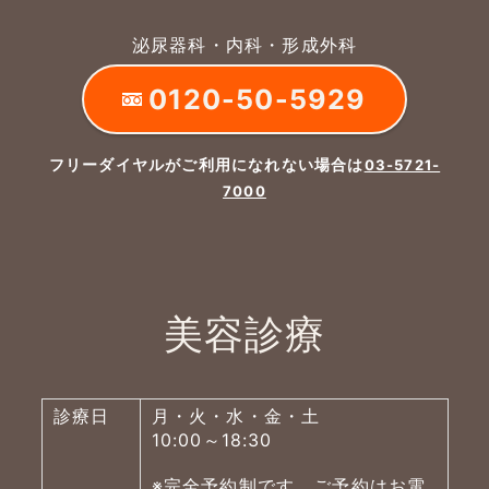
泌尿器科・内科・形成外科
0120-50-5929
フリーダイヤルがご利用になれない場合は
03-5721-
7000
美容診療
診療日
月・火・水・金・土
10:00～18:30
※完全予約制です。ご予約はお電