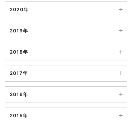
4月
3月
1月
12月
11月
6月
5月
2020年
8月
7月
2月
1月
10月
9月
4月
3月
12月
11月
6月
5月
2019年
8月
7月
2月
1月
10月
9月
4月
3月
12月
11月
6月
5月
2018年
8月
7月
2月
1月
10月
9月
4月
3月
12月
11月
6月
5月
2017年
8月
7月
2月
1月
10月
9月
4月
3月
12月
11月
6月
5月
2016年
8月
7月
2月
1月
10月
9月
4月
3月
12月
11月
6月
5月
2015年
8月
7月
2月
1月
10月
9月
4月
3月
12月
11月