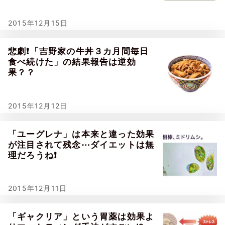
2015年12月15日
悲劇❗「吉野家の牛丼３カ月間毎日
食べ続けた」の結果報告は逆効
果？？
2015年12月12日
「ユーグレナ」は本来と違った効果
が注目されて残念⋯ダイエットは無
理だろうね❗
2015年12月11日
「ギャクリア」という胃薬は効果よ