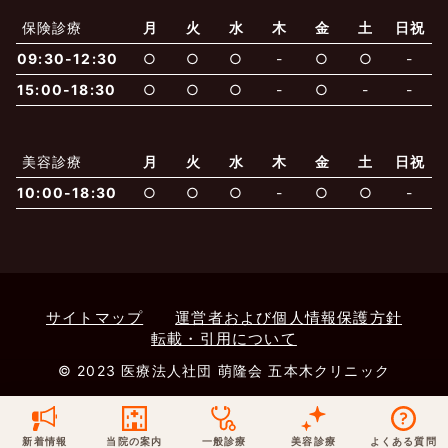
保険診療
月
火
水
木
金
土
日祝
保険での診療
09:30-12:30
○
○
○
-
○
○
-
一般診療
美容診療
当院からのお知らせ
はじめての方へ
15:00-18:30
○
○
○
-
○
-
-
予約について
泌尿器科
最新医療トピックス
医師の紹介
美容診療
月
火
水
木
金
土
日祝
10:00-18:30
○
○
○
-
○
○
-
電話でのお問いあわせ
内科
皮膚科
アクセス・地図
新着ブログ記事
一般診療
美容診療
0120-50-5929
0120-70-5929
形成外科
当院のポリシー
取材協力
木・日・祝は休診
日・祝はお休みです
サイトマップ
運営者および個人情報保護方針
転載・引用について
桑満院長のtwitter
個人情報保護方針
地図アプリで経路を調べる
松下医師のインスタ
サイトマップ
※ 木・日・祝は休診です
© 2023 医療法人社団 萌隆会 五本木クリニック
新着情報
当院の案内
一般診療
美容診療
よくある質問