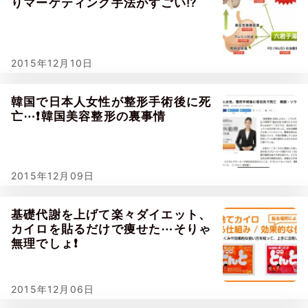
りマーケティング手法がすごい⁉
2015年12月10日
韓国で日本人女性が整形手術後に死
亡⋯❗韓国美容整形の裏事情
2015年12月09日
基礎代謝を上げて楽々ダイエット、
カイロを貼るだけで痩せた⋯そりゃ
無理でしょ❗
2015年12月06日