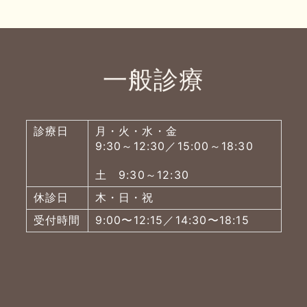
一般診療
診療日
月・火・水・金
9:30～12:30／15:00～18:30
土 9:30～12:30
休診日
木・日・祝
受付時間
9:00〜12:15／14:30〜18:15