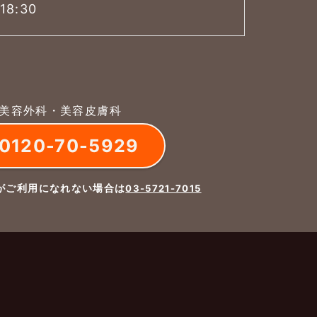
18:30
美容外科・美容皮膚科
0120-70-5929
がご利用になれない場合は
03-5721-7015