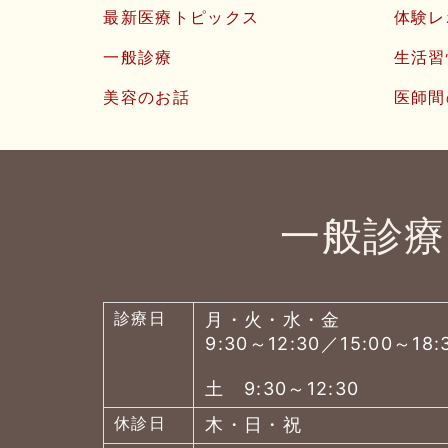
最新医療トピックス
体験レ
一般診療
生活習
美容のお話
医師間
一般診療
診療日
月・火・水・金
9:30～12:30／15:00～18:
土 9:30～12:30
休診日
木・日・祝