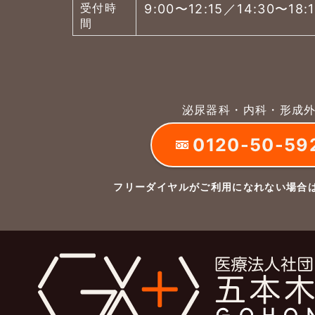
受付時
9:00〜12:15／14:30〜18:
間
泌尿器科・内科・形成
0120-50-59
フリーダイヤルがご利用になれない場合