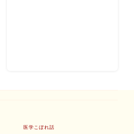
医学こぼれ話