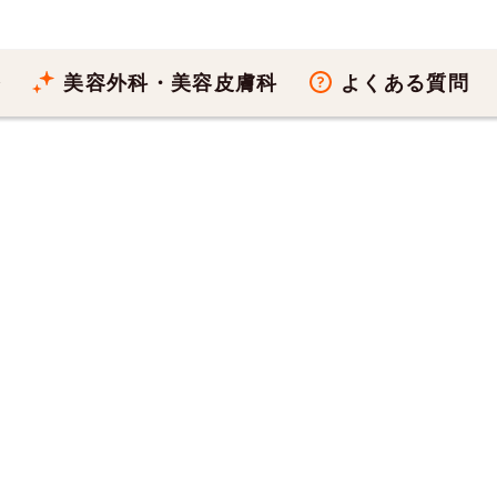
療
美容外科・美容皮膚科
よくある質問