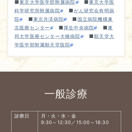
■
■
東京大学医学部附属病院
東京大学医
■
科学研究所附属病院
がん研究会有明病
■
■
院
東京共済病院
国立病院機構東
■
■
京医療センター
厚生中央病院
東
■
邦大学医療センター大橋病院
順天堂大
学医学部附属順天堂医院
一般診療
診療日
月・火・水・金
9:30～12:30／15:00～18:30