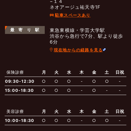
−１４
ネオアージュ祐天寺1F
駐車スペースあり
最
寄
り
駅
東急東横線・学芸大学駅
渋谷から急行で7分、駅より徒歩
6分
現在地からの経路を見る
よくあるご質問
五本木クリニックについて
新着情報
保険診療
月
火
水
木
金
土
日祝
09:30-12:30
○
○
○
-
○
○
-
保険での診療
一般診療
美容診療
当院からのお知らせ
はじめての方へ
15:00-18:30
○
○
○
-
○
-
-
予約について
泌尿器科
最新医療トピックス
医師の紹介
美容診療
月
火
水
木
金
土
日祝
10:00-18:30
○
○
○
-
○
○
-
電話でのお問いあわせ