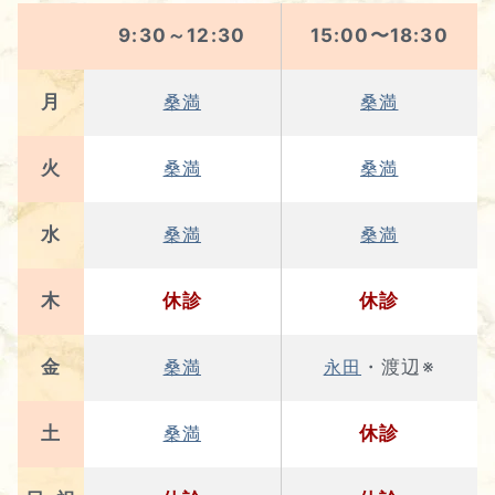
9:30～12:30
15:00〜18:30
月
桑満
桑満
火
桑満
桑満
水
桑満
桑満
木
休診
休診
金
・渡辺※
桑満
永田
土
休診
桑満