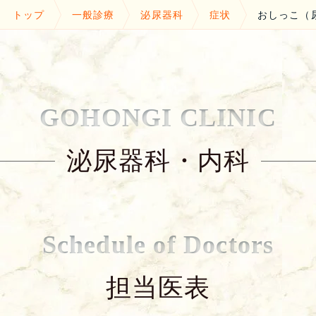
トップ
一般診療
泌尿器科
症状
おしっこ（
GOHONGI CLINIC
泌尿器科・内科
Schedule of Doctors
担当医表