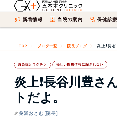
新着情報
当院の案内
保健診
炎上❗長谷
TOP
ブログ一覧
院長ブログ
感染症とワクチン
怪しい医療情報に騙されない
炎上❗長谷川豊さ
トだよ。
桑満おさむ[院長]