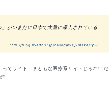
ル」がいまだに日本で大量に導入されている
http://blog.livedoor.jp/hasegawa_yutaka/?p=5
ep」ってサイト、まともな医療系サイトじゃないだ
ぜ❗