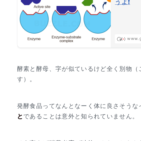
うよ❗
www.g
酵素と酵母、字が似ているけど全く別物（
す）。
発酵食品ってなんとなーく体に良さそうな
と
であることは意外と知られていません。