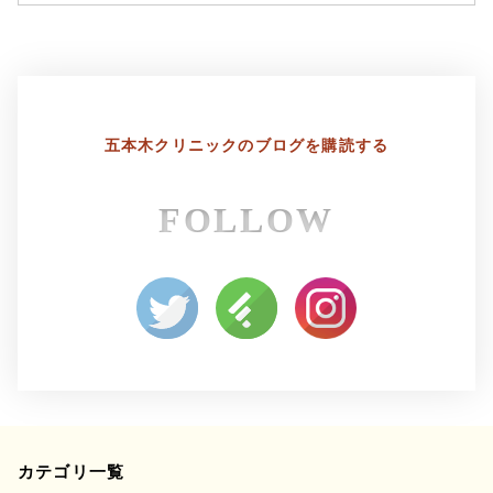
10月
9月
4月
3月
12月
11月
6月
5月
8月
7月
2月
1月
10月
9月
4月
3月
6月
5月
8月
7月
五本木クリニックの
ブログを購読する
2月
1月
4月
3月
6月
5月
FOLLOW
2月
1月
4月
3月
カテゴリ一覧