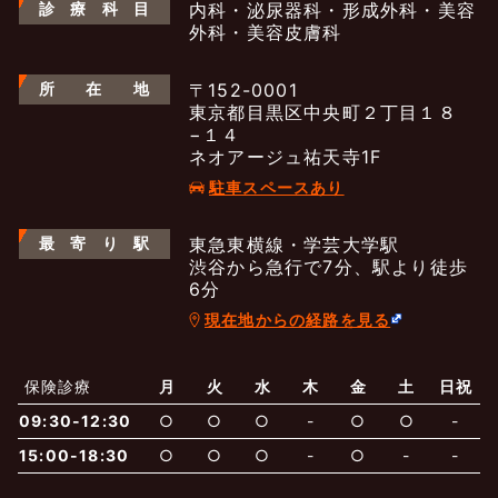
診
療
科
目
内科・泌尿器科・形成外科・美容
外科・美容皮膚科
所
在
地
〒152-0001
東京都目黒区中央町２丁目１８
−１４
ネオアージュ祐天寺1F
駐車スペースあり
最
寄
り
駅
東急東横線・学芸大学駅
渋谷から急行で7分、駅より徒歩
6分
現在地からの経路を見る
よくあるご質問
五本木クリニックについて
新着情報
保険診療
月
火
水
木
金
土
日祝
保険での診療
09:30-12:30
○
○
○
-
○
○
-
一般診療
美容診療
当院からのお知らせ
はじめての方へ
15:00-18:30
○
○
○
-
○
-
-