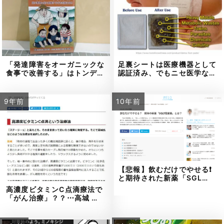
「発達障害をオーガニックな
足裏シートは医療機器として
食事で改善する」はトンデ…
認証済み、でもニセ医学な…
9年前
10年前
【悲報】飲むだけでやせる❗
と期待された新薬「SGL…
高濃度ビタミンC点滴療法で
「がん治療」？？⋯高城 …