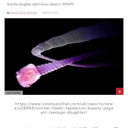
https://www.cosmopolitan.com/uk/reports/new
s/a28996/mother-feeds-tapeworm-beauty-page
ant-teenage-daughter/