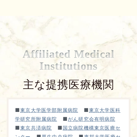
Affiliated Medical
Institutions
主な提携医療機関
■
■
東京大学医学部附属病院
東京大学医科
■
学研究所附属病院
がん研究会有明病院
■
■
東京共済病院
国立病院機構東京医療セ
■
■
ンター
厚生中央病院
東邦大学医療セ