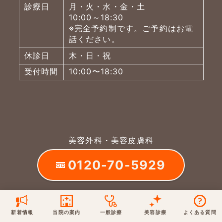
診療日
月・火・水・金・土
10:00～18:30
保険での診療
一般診療
美容診療
※完全予約制です。ご予約はお電
当院からのお知らせ
はじめての方へ
話ください。
休診日
木・日・祝
予約について
泌尿器科
最新医療トピックス
医師の紹介
受付時間
10:00〜18:30
電話でのお問いあわせ
内科
皮膚科
アクセス・地図
新着ブログ記事
一般診療
美容診療
0120-50-5929
0120-70-5929
形成外科
当院のポリシー
取材協力
美容外科・美容皮膚科
木・日・祝は休診
日・祝はお休みです
0120-70-5929
桑満院長のtwitter
個人情報保護方針
地図アプリで経路を調べる
松下医師のインスタ
サイトマップ
※ 木・日・祝は休診です
フリーダイヤルがご利用になれない場合は
03-5721-
7015
新着情報
当院の案内
一般診療
美容診療
よくある質問