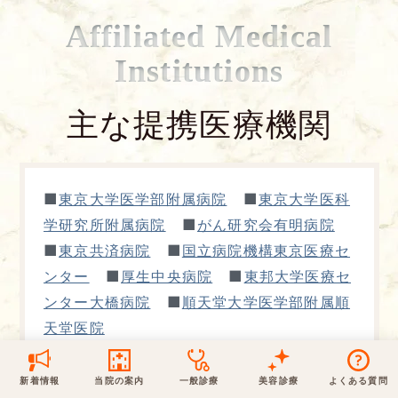
Affiliated Medical
保険での診療
一般診療
美容診療
当院からのお知らせ
はじめての方へ
Institutions
予約について
泌尿器科
主な提携医療機関
最新医療トピックス
医師の紹介
電話でのお問いあわせ
内科
皮膚科
アクセス・地図
新着ブログ記事
■
■
東京大学医学部附属病院
東京大学医科
一般診療
美容診療
■
学研究所附属病院
がん研究会有明病院
0120-50-5929
0120-70-5929
形成外科
当院のポリシー
取材協力
■
■
東京共済病院
国立病院機構東京医療セ
木・日・祝は休診
日・祝はお休みです
■
■
ンター
厚生中央病院
東邦大学医療セ
■
ンター大橋病院
順天堂大学医学部附属順
桑満院長のtwitter
個人情報保護方針
地図アプリで経路を調べる
松下医師のインスタ
サイトマップ
※ 木・日・祝は休診です
天堂医院
新着情報
当院の案内
一般診療
美容診療
よくある質問