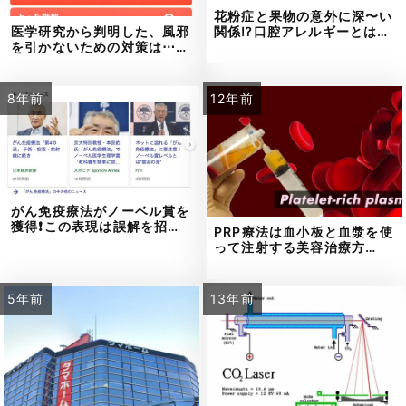
花粉症と果物の意外に深〜い
医学研究から判明した、風邪
関係⁉口腔アレルギーとは…
を引かないための対策は⋯…
8年前
12年前
がん免疫療法がノーベル賞を
獲得❗この表現は誤解を招…
PRP療法は血小板と血漿を使
って注射する美容治療方…
5年前
13年前