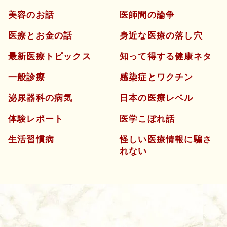
美容のお話
医師間の論争
医療とお金の話
身近な医療の落し穴
最新医療トピックス
知って得する健康ネタ
一般診療
感染症とワクチン
泌尿器科の病気
日本の医療レベル
体験レポート
医学こぼれ話
生活習慣病
怪しい医療情報に騙さ
れない
よくあるご質問
五本木クリニックについて
新着情報