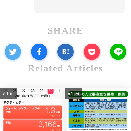
SHARE
Related Articles
8年前
9年前