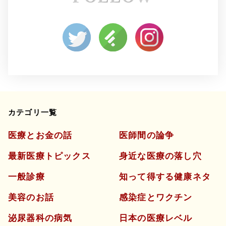
2月
1月
4月
3月
カテゴリ一覧
医療とお金の話
医師間の論争
最新医療トピックス
身近な医療の落し穴
一般診療
知って得する健康ネタ
美容のお話
感染症とワクチン
泌尿器科の病気
日本の医療レベル