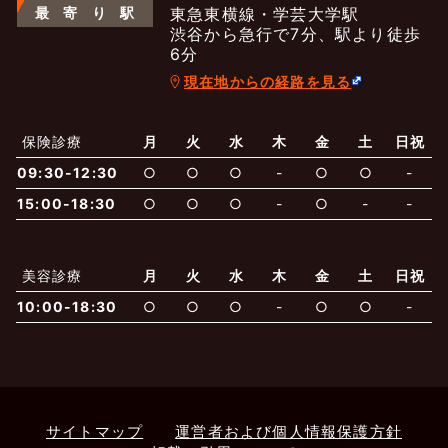
最
寄
り
駅
東急東横線・学芸大学駅
渋谷から急行で7分、駅より徒歩
6分
現在地からの経路を見る
よくあるご質問
五本木クリニックについて
新着情報
保険診療
月
火
水
木
金
土
日祝
保険での診療
09:30-12:30
○
○
○
-
○
○
-
一般診療
美容診療
当院からのお知らせ
はじめての方へ
15:00-18:30
○
○
○
-
○
-
-
予約について
泌尿器科
最新医療トピックス
医師の紹介
美容診療
月
火
水
木
金
土
日祝
10:00-18:30
○
○
○
-
○
○
-
電話でのお問いあわせ
内科
皮膚科
アクセス・地図
新着ブログ記事
一般診療
美容診療
0120-50-5929
0120-70-5929
形成外科
当院のポリシー
取材協力
木・日・祝は休診
日・祝はお休みです
サイトマップ
運営者および個人情報保護方針