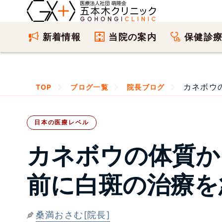
新着情報
当院の案内
保健診
カネボウの
TOP
ブログ一覧
院長ブログ
日本の医療レベル
カネボウの体質か
前に白斑の治療を
桑満おさむ[院長]