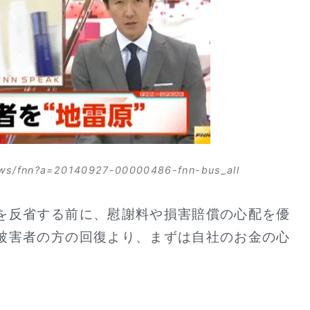
news/fnn?a=20140927-00000486-fnn-bus_all
を反省する前に、慰謝料や損害賠償の心配を優
被害者の方の回復より、まずは自社のお金の心