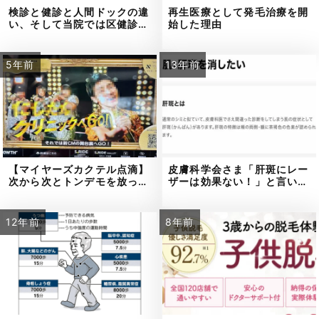
検診と健診と人間ドックの違
再生医療として発毛治療を開
い、そして当院では区健診…
始した理由
5年前
13年前
【マイヤーズカクテル点滴】
皮膚科学会さま「肝斑にレー
次から次とトンデモを放っ…
ザーは効果ない！」と言い…
12年前
8年前