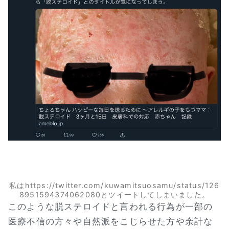
私はhttps://twitter.com/kuwamitsuosamu/status/126
8951594374062080とツイートしてしまいました。
このような脱ステロイドと言われる行為が一部の
医療不信の方々や自然派をこじらせた方や余計な