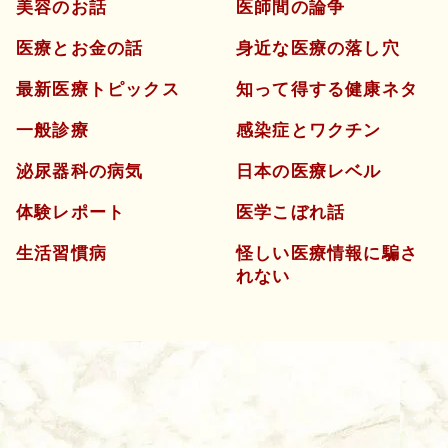
美容のお話
医師間の論争
医療とお金の話
身近な医療の落し穴
最新医療トピックス
知って得する健康ネタ
一般診療
感染症とワクチン
泌尿器科の病気
日本の医療レベル
体験レポート
医学こぼれ話
生活習慣病
怪しい医療情報に騙さ
れない
よくあるご質問
五本木クリニックについて
新着情報