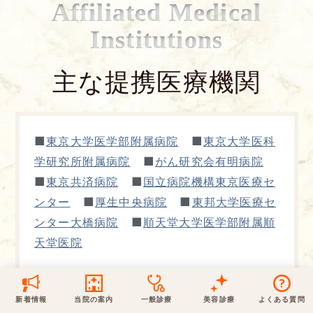
Affiliated Medical
保険での診療
Institutions
一般診療
美容診療
当院からのお知らせ
はじめての方へ
主な提携医療機関
予約について
泌尿器科
最新医療トピックス
医師の紹介
電話でのお問いあわせ
内科
皮膚科
■
■
東京大学医学部附属病院
東京大学医科
アクセス・地図
新着ブログ記事
■
学研究所附属病院
がん研究会有明病院
一般診療
美容診療
■
■
0120-50-5929
0120-70-5929
東京共済病院
国立病院機構東京医療セ
形成外科
当院のポリシー
取材協力
■
■
ンター
厚生中央病院
東邦大学医療セ
木・日・祝は休診
日・祝はお休みです
■
ンター大橋病院
順天堂大学医学部附属順
桑満院長のtwitter
個人情報保護方針
地図アプリで経路を調べる
松下医師のインスタ
サイトマップ
天堂医院
※ 木・日・祝は休診です
新着情報
当院の案内
一般診療
美容診療
よくある質問