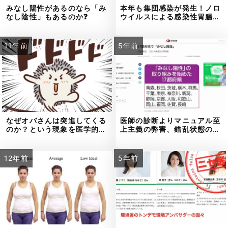
みなし陽性があるのなら「み
本年も集団感染が発生！ノロ
なし陰性」もあるのか❓
ウイルスによる感染性胃腸…
11年前
5年前
なぜオバさんは突進してくる
医師の診断よりマニュアル至
のか？という現象を医学的…
上主義の弊害、錯乱状態の…
12年前
5年前