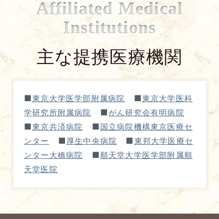
Affiliated Medical
Institutions
主な提携医療機関
■
■
東京大学医学部附属病院
東京大学医科
■
学研究所附属病院
がん研究会有明病院
■
■
東京共済病院
国立病院機構東京医療セ
■
■
ンター
厚生中央病院
東邦大学医療セ
■
ンター大橋病院
順天堂大学医学部附属順
天堂医院