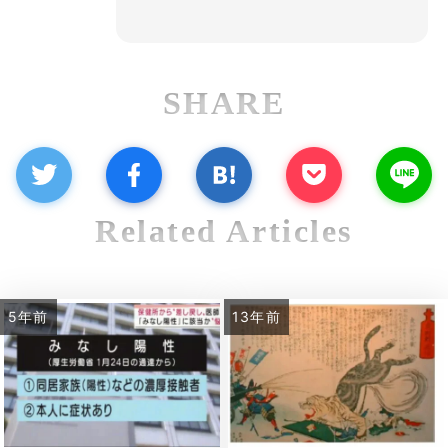
SHARE
Related Articles
5年前
13年前