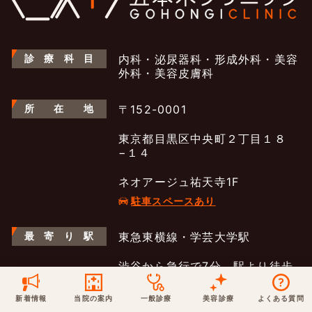
保険での診療
一般診療
美容診療
当院からのお知らせ
はじめての方へ
診
療
科
目
内科・泌尿器科・形成外科・美容
外科・美容皮膚科
予約について
泌尿器科
最新医療トピックス
医師の紹介
所
在
地
〒152-0001
電話でのお問いあわせ
東京都目黒区中央町２丁目１８
内科
皮膚科
アクセス・地図
新着ブログ記事
−１４
一般診療
美容診療
0120-50-5929
0120-70-5929
ネオアージュ祐天寺1F
形成外科
当院のポリシー
取材協力
駐車スペースあり
木・日・祝は休診
日・祝はお休みです
最
寄
り
駅
東急東横線・学芸大学駅
桑満院長のtwitter
個人情報保護方針
地図アプリで経路を調べる
松下医師のインスタ
サイトマップ
※ 木・日・祝は休診です
渋谷から急行で7分、駅より徒歩
6分
現在地からの経路を見る
新着情報
当院の案内
一般診療
美容診療
よくある質問