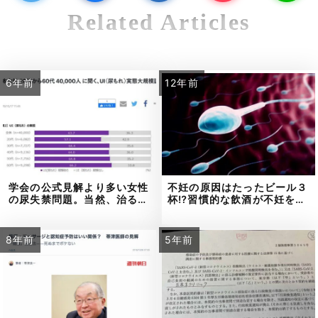
Related Articles
6年前
12年前
学会の公式見解より多い女性
不妊の原因はたったビール３
の尿失禁問題。当然、治る…
杯⁉習慣的な飲酒が不妊を…
8年前
5年前