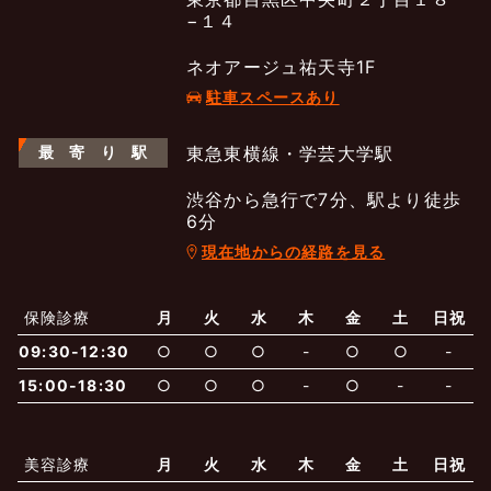
−１４
ネオアージュ祐天寺1F
駐車スペースあり
最
寄
り
駅
東急東横線・学芸大学駅
渋谷から急行で7分、駅より徒歩
6分
現在地からの経路を見る
よくあるご質問
五本木クリニックについて
新着情報
保険診療
月
火
水
木
金
土
日祝
保険での診療
09:30-12:30
○
○
○
-
○
○
-
一般診療
美容診療
当院からのお知らせ
はじめての方へ
15:00-18:30
○
○
○
-
○
-
-
予約について
泌尿器科
最新医療トピックス
医師の紹介
美容診療
月
火
水
木
金
土
日祝