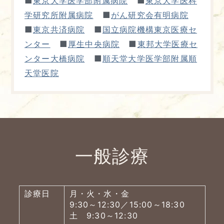
■
■
東京大学医学部附属病院
東京大学医科
■
学研究所附属病院
がん研究会有明病院
■
■
東京共済病院
国立病院機構東京医療セ
■
■
ンター
厚生中央病院
東邦大学医療セ
■
ンター大橋病院
順天堂大学医学部附属順
天堂医院
一般診療
診療日
月・火・水・金
9:30～12:30／15:00～18:30
土 9:30～12:30