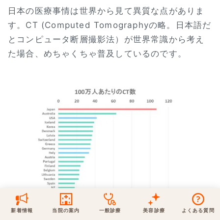
日本の医療事情は世界から見て異質な点がありま
保険での診療
す。CT (Computed Tomographyの略。日本語だ
一般診療
美容診療
当院からのお知らせ
はじめての方へ
とコンピュータ断層撮影法）が世界常識から考え
た場合、めちゃくちゃ普及しているのです。
予約について
泌尿器科
最新医療トピックス
医師の紹介
電話でのお問いあわせ
内科
皮膚科
アクセス・地図
新着ブログ記事
一般診療
美容診療
0120-50-5929
0120-70-5929
形成外科
当院のポリシー
取材協力
木・日・祝は休診
日・祝はお休みです
桑満院長のtwitter
個人情報保護方針
地図アプリで経路を調べる
松下医師のインスタ
サイトマップ
※ 木・日・祝は休診です
新着情報
当院の案内
一般診療
美容診療
よくある質問