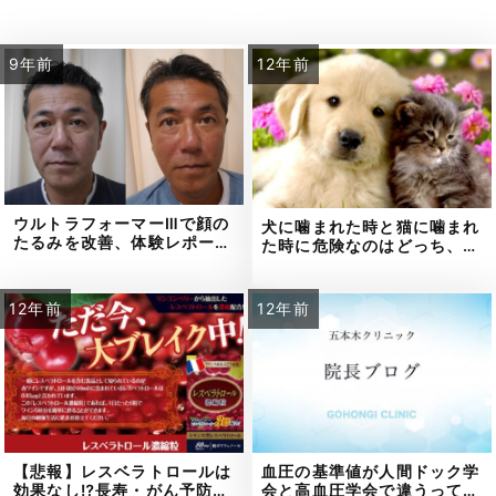
9年前
12年前
ウルトラフォーマーⅢで顔の
犬に噛まれた時と猫に噛まれ
たるみを改善、体験レポー…
た時に危険なのはどっち、…
12年前
12年前
【悲報】レスベラトロールは
血圧の基準値が人間ドック学
効果なし⁉長寿・がん予防…
会と高血圧学会で違うって…