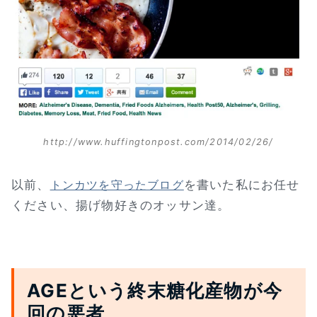
http://www.huffingtonpost.com/2014/02/26/
以前、
を書いた私にお任せ
トンカツを守ったブログ
ください、揚げ物好きのオッサン達。
AGEという終末糖化産物が今
回の悪者