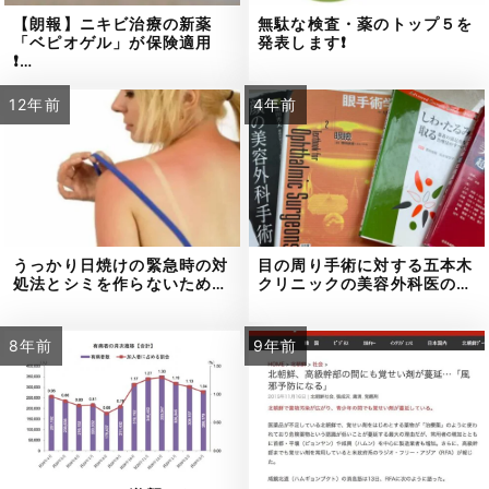
【朗報】ニキビ治療の新薬
無駄な検査・薬のトップ５を
「ベピオゲル」が保険適用
発表します❗
❗…
12年前
4年前
うっかり日焼けの緊急時の対
目の周り手術に対する五本木
処法とシミを作らないため…
クリニックの美容外科医の…
8年前
9年前