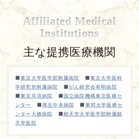
Affiliated Medical
Institutions
主な提携医療機関
■
■
東京大学医学部附属病院
東京大学医科
■
学研究所附属病院
がん研究会有明病院
■
■
東京共済病院
国立病院機構東京医療セ
■
■
ンター
厚生中央病院
東邦大学医療セ
■
ンター大橋病院
順天堂大学医学部附属順
天堂医院