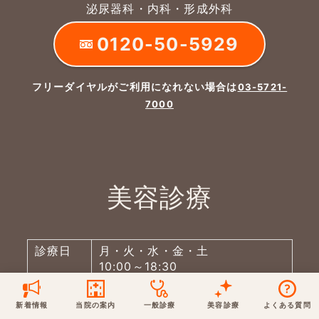
泌尿器科・内科・形成外科
保険での診療
一般診療
美容診療
0120-50-5929
当院からのお知らせ
はじめての方へ
フリーダイヤルがご利用になれない場合は
03-5721-
予約について
泌尿器科
最新医療トピックス
医師の紹介
7000
電話でのお問いあわせ
内科
皮膚科
アクセス・地図
新着ブログ記事
一般診療
美容診療
0120-50-5929
0120-70-5929
美容診療
形成外科
当院のポリシー
取材協力
木・日・祝は休診
日・祝はお休みです
桑満院長のtwitter
個人情報保護方針
地図アプリで経路を調べる
松下医師のインスタ
サイトマップ
診療日
月・火・水・金・土
※ 木・日・祝は休診です
10:00～18:30
※完全予約制です。ご予約はお電
話ください。
新着情報
当院の案内
一般診療
美容診療
よくある質問