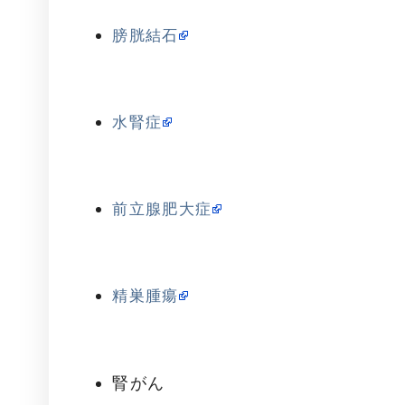
膀胱結石
水腎症
前立腺肥大症
精巣腫瘍
腎がん