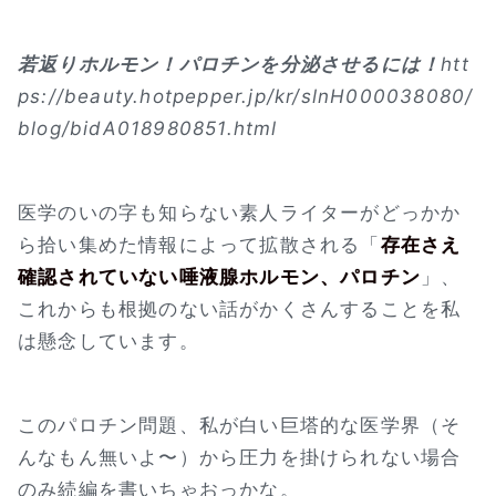
若返りホルモン！パロチンを分泌させるには！
htt
ps://beauty.hotpepper.jp/kr/slnH000038080/
blog/bidA018980851.html
医学のいの字も知らない素人ライターがどっかか
ら拾い集めた情報によって拡散される「
存在さえ
確認されていない唾液腺ホルモン、パロチン
」、
これからも根拠のない話がかくさんすることを私
は懸念しています。
このパロチン問題、私が白い巨塔的な医学界（そ
んなもん無いよ〜）から圧力を掛けられない場合
のみ続編を書いちゃおっかな。