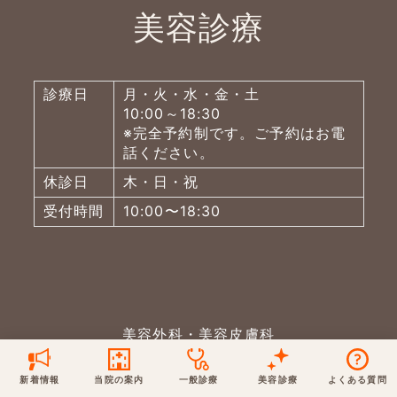
美容診療
保険での診療
一般診療
美容診療
当院からのお知らせ
はじめての方へ
診療日
月・火・水・金・土
予約について
泌尿器科
10:00～18:30
最新医療トピックス
医師の紹介
※完全予約制です。ご予約はお電
話ください。
電話でのお問いあわせ
内科
皮膚科
休診日
木・日・祝
アクセス・地図
新着ブログ記事
受付時間
10:00〜18:30
一般診療
美容診療
0120-50-5929
0120-70-5929
形成外科
当院のポリシー
取材協力
木・日・祝は休診
日・祝はお休みです
桑満院長のtwitter
個人情報保護方針
地図アプリで経路を調べる
松下医師のインスタ
サイトマップ
※ 木・日・祝は休診です
美容外科・美容皮膚科
0120-70-5929
新着情報
当院の案内
一般診療
美容診療
よくある質問