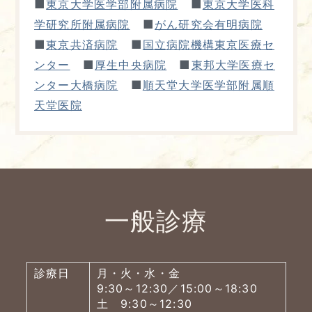
■
■
東京大学医学部附属病院
東京大学医科
■
学研究所附属病院
がん研究会有明病院
■
■
東京共済病院
国立病院機構東京医療セ
■
■
ンター
厚生中央病院
東邦大学医療セ
■
ンター大橋病院
順天堂大学医学部附属順
天堂医院
一般診療
診療日
月・火・水・金
9:30～12:30／15:00～18:30
土 9:30～12:30