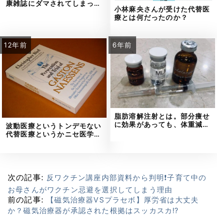
康雑誌にダマされてしまっ…
小林麻央さんが受けた代替医
療とは何だったのか？
12年前
6年前
脂肪溶解注射とは。部分痩せ
に効果があっても、体重減…
波動医療というトンデモない
代替医療というかニセ医学…
次の記事:
反ワクチン講座内部資料から判明❗子育て中の
お母さんがワクチン忌避を選択してしまう理由
前の記事:
【磁気治療器VSプラセボ】厚労省は大丈夫
か？磁気治療器が承認された根拠はスッカスカ⁉