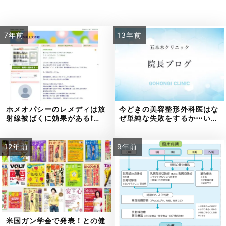
7年前
13年前
ホメオパシーのレメディは放
今どきの美容整形外科医はな
射線被ばくに効果がある❗…
ぜ単純な失敗をするか⋯い…
12年前
9年前
米国ガン学会で発表！との健