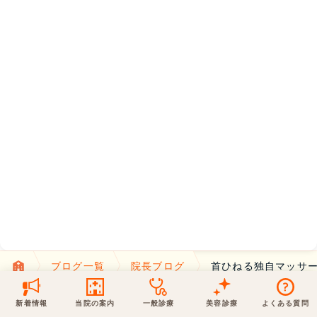
保険での診療
一般診療
美容診療
当院からのお知らせ
はじめての方へ
予約について
泌尿器科
最新医療トピックス
医師の紹介
電話でのお問いあわせ
内科
皮膚科
アクセス・地図
新着ブログ記事
一般診療
美容診療
0120-50-5929
0120-70-5929
形成外科
当院のポリシー
取材協力
木・日・祝は休診
日・祝はお休みです
桑満院長のtwitter
個人情報保護方針
地図アプリで経路を調べる
松下医師のインスタ
サイトマップ
※ 木・日・祝は休診です
ブログ一覧
院長ブログ
首ひねる独自マッサー
新着情報
当院の案内
一般診療
美容診療
よくある質問
カテゴリ一覧