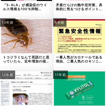
「5-ALA」が感染症のウイ
矛盾だらけの熱中症対策、具
ルス増殖を100％抑制…
体的に気をつけるポイント…
13年前
5年前
トコジラミなんて死語だと思
一番人気がカロナールである
っていたら、近年増加の傾…
理由、二番人気のロキソニ…
12年前
11年前