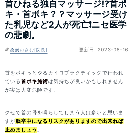
首ひねる独自マッサージ⁉首ポ
キ・首ボキ？？マッサージ受け
た乳児など2人が死亡❗ニセ医学
の悲劇。
更新日:
2023-08-16
桑満おさむ[院長]
首をボキっとやるカイロプラクティックで行われ
ている
首ポキ施術
は気持ちが良いかもしれません
が実は大変危険です。
クセで首の骨を鳴らしてしまう人は多いと思いま
すが
脳卒中になるリスクがありますので出来れば
止めましょう
。