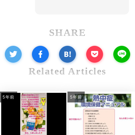
SHARE
Related Articles
5年前
5年前