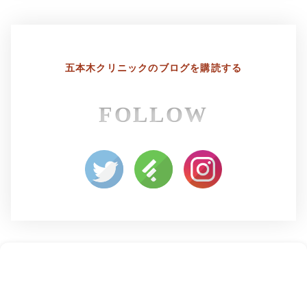
五本木クリニックの
ブログを購読する
FOLLOW
よくあるご質問
五本木クリニックについて
新着情報