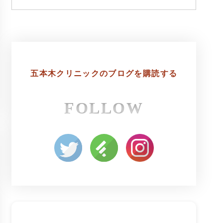
8月
7月
2月
1月
10月
9月
4月
3月
12月
11月
6月
5月
8月
7月
2月
1月
10月
9月
4月
3月
6月
5月
五本木クリニックの
ブログを購読する
8月
7月
2月
1月
4月
3月
FOLLOW
6月
5月
2月
1月
4月
3月