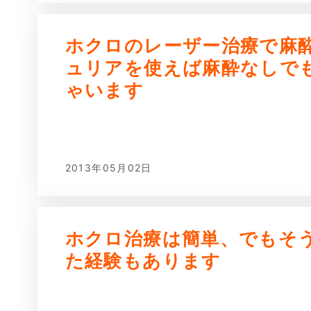
ホクロのレーザー治療で麻
ュリアを使えば麻酔なしで
ゃいます
2013年05月02日
ホクロ治療は簡単、でもそ
た経験もあります