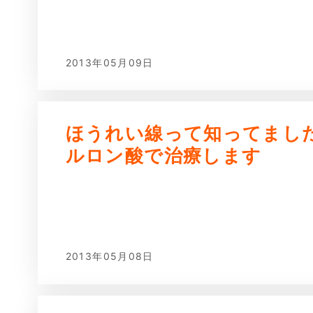
2013年05月09日
ほうれい線って知ってまし
ルロン酸で治療します
2013年05月08日