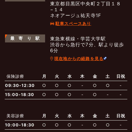
東京都目黒区中央町２丁目１８
−１４
ネオアージュ祐天寺1F
駐車スペースあり
最
寄
り
駅
東急東横線・学芸大学駅
渋谷から急行で7分、駅より徒歩
6分
現在地からの経路を見る
よくあるご質問
五本木クリニックについて
新着情報
保険診療
月
火
水
木
金
土
日祝
保険での診療
09:30-12:30
○
○
○
-
○
○
-
一般診療
美容診療
当院からのお知らせ
はじめての方へ
15:00-18:30
○
○
○
-
○
-
-
予約について
泌尿器科
最新医療トピックス
医師の紹介
美容診療
月
火
水
木
金
土
日祝
10:00-18:30
○
○
○
-
○
○
-
電話でのお問いあわせ