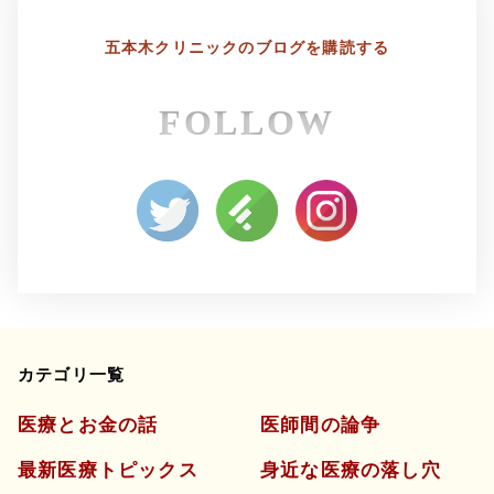
4月
3月
6月
5月
8月
7月
五本木クリニックの
ブログを購読する
2月
1月
4月
3月
6月
5月
FOLLOW
2月
1月
4月
3月
カテゴリ一覧
医療とお金の話
医師間の論争
最新医療トピックス
身近な医療の落し穴